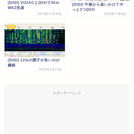
[DIGI] VO2ACとQSOで30ｍ
[DIGI] 午後から追いかけてや
WAZ完成
っと3つQSO
2025年12月31日
2024年11月4日
DIGI
[DIGI] 12mの調子が良いのが
継続
2025年1月25日
スポンサーリンク