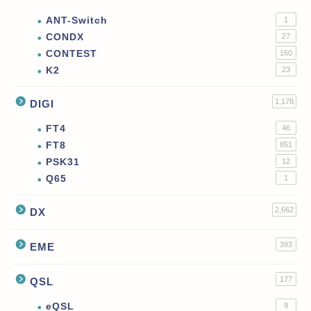
ANT-Switch
1
CONDX
27
CONTEST
160
K2
23
1,178
DIGI
FT4
46
FT8
851
PSK31
12
Q65
1
2,662
DX
393
EME
177
QSL
eQSL
9