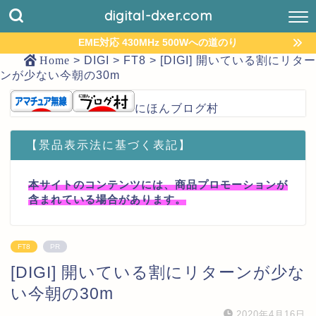
digital-dxer.com
EME対応 430MHz 500Wへの道のり
Home
>
DIGI
>
FT8
>
[DIGI] 開いている割にリター
ンが少ない今朝の30m
にほんブログ村
【景品表示法に基づく表記】
本サイトのコンテンツには、商品プロモーションが
含まれている場合があります。
FT8
PR
[DIGI] 開いている割にリターンが少な
い今朝の30m
2020年4月16日