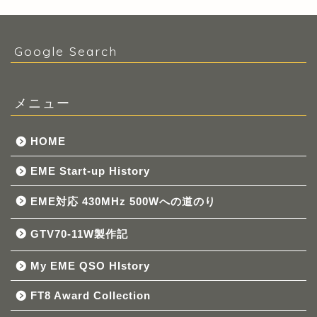
Google Search
メニュー
HOME
EME Start-up History
EME対応 430MHz 500Wへの道のり
GTV70-11W製作記
My EME QSO HIstory
FT8 Award Collection