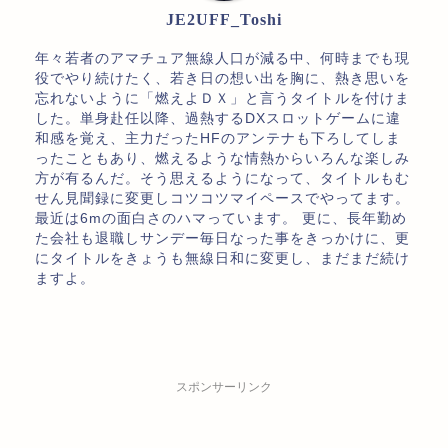
JE2UFF_Toshi
年々若者のアマチュア無線人口が減る中、何時までも現
役でやり続けたく、若き日の想い出を胸に、熱き思いを
忘れないように「燃えよＤＸ」と言うタイトルを付けま
した。単身赴任以降、過熱するDXスロットゲームに違
和感を覚え、主力だったHFのアンテナも下ろしてしま
ったこともあり、燃えるような情熱からいろんな楽しみ
方が有るんだ。そう思えるようになって、タイトルもむ
せん見聞録に変更しコツコツマイペースでやってます。
最近は6mの面白さのハマっています。 更に、長年勤め
た会社も退職しサンデー毎日なった事をきっかけに、更
にタイトルをきょうも無線日和に変更し、まだまだ続け
ますよ。
スポンサーリンク