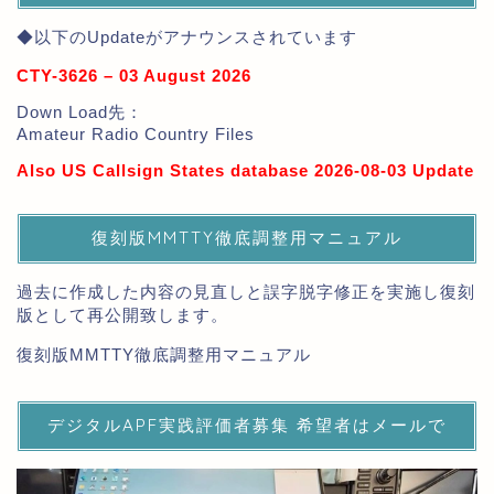
◆以下のUpdateがアナウンスされています
CTY-3626 – 03 August 2026
Down Load先：
Amateur Radio Country Files
Also US Callsign States database 2026-08-03 Update
復刻版MMTTY徹底調整用マニュアル
過去に作成した内容の見直しと誤字脱字修正を実施し復刻
版として再公開致します。
復刻版MMTTY徹底調整用マニュアル
デジタルAPF実践評価者募集 希望者はメールで