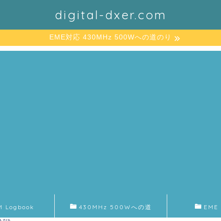
digital-dxer.com
EME対応 430MHz 500Wへの道のり
M Logbook
430MHz 500Wへの道
EME 