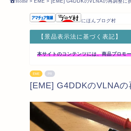
Home
>
EME
>
[EME] G4DDKのVLNAの再調整に
にほんブログ村
【景品表示法に基づく表記】
本サイトのコンテンツには、商品プロモ
EME
PR
[EME] G4DDKのVLN