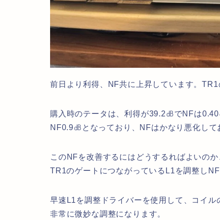
前日より利得、NF共に上昇しています。TR
購入時のテータは、利得が39.2㏈でNFは0.
NF0.9㏈となっており、NFはかなり悪化し
このNFを改善するにはどうするればよいのか
TR1のゲートにつながっているL1を調整しN
早速L1を調整ドライバーを使用して、コイ
非常に微妙な調整になります。