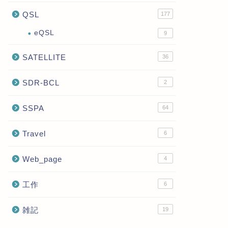
QSL
177
eQSL
9
SATELLITE
36
SDR-BCL
2
SSPA
64
Travel
6
Web_page
4
工作
6
雑記
19