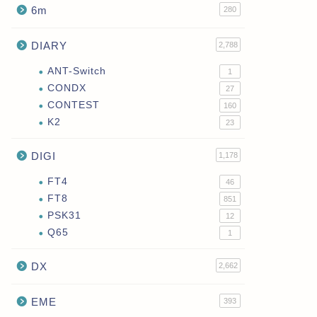
6m
280
DIARY
2,788
ANT-Switch
1
CONDX
27
CONTEST
160
K2
23
DIGI
1,178
FT4
46
FT8
851
PSK31
12
Q65
1
DX
2,662
EME
393