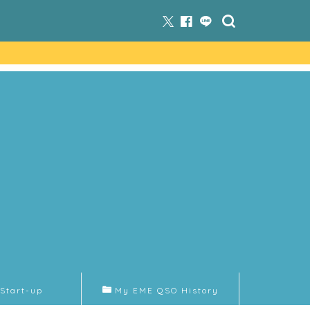
Start-up
My EME QSO History