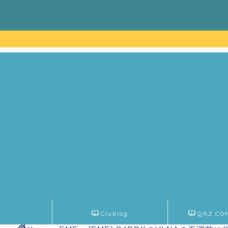
Clublog
QRZ.CO