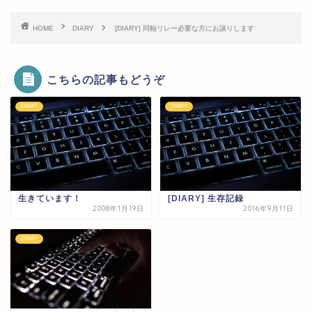
HOME
DIARY
[DIARY] 同軸リレー必要な方にお譲りします
こちらの記事もどうぞ
DIARY
DIARY
生きています！
[DIARY] 生存記録
2008年1月19日
2016年9月11日
DIARY