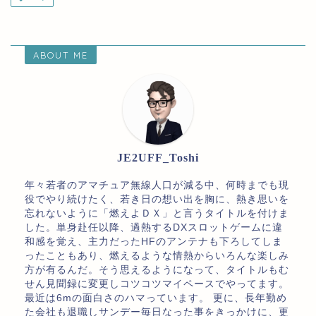
ABOUT ME
JE2UFF_Toshi
年々若者のアマチュア無線人口が減る中、何時までも現
役でやり続けたく、若き日の想い出を胸に、熱き思いを
忘れないように「燃えよＤＸ」と言うタイトルを付けま
した。単身赴任以降、過熱するDXスロットゲームに違
和感を覚え、主力だったHFのアンテナも下ろしてしま
ったこともあり、燃えるような情熱からいろんな楽しみ
方が有るんだ。そう思えるようになって、タイトルもむ
せん見聞録に変更しコツコツマイペースでやってます。
最近は6mの面白さのハマっています。 更に、長年勤め
た会社も退職しサンデー毎日なった事をきっかけに、更