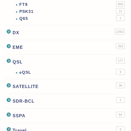
FT8
850
PSK31
12
Q65
1
2,662
DX
393
EME
177
QSL
eQSL
9
36
SATELLITE
2
SDR-BCL
64
SSPA
6
Travel