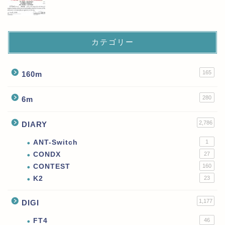
カテゴリー
165
160m
280
6m
2,786
DIARY
ANT-Switch
1
CONDX
27
CONTEST
160
K2
23
1,177
DIGI
FT4
46