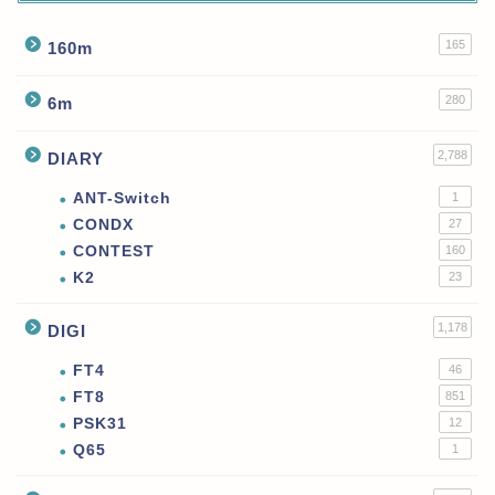
165
160m
280
6m
2,788
DIARY
ANT-Switch
1
CONDX
27
CONTEST
160
K2
23
1,178
DIGI
FT4
46
FT8
851
PSK31
12
Q65
1