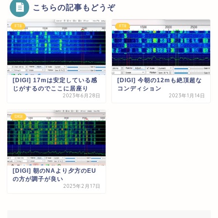
こちらの記事もどうぞ
FT8
FT8
[DIGI] 17mは安定している感
[DIGI] 今朝の12mも絶頂超な
じがするのでここに居座り
コンディション
2023年6月28日
2023年1月14日
DIGI
[DIGI] 朝のNAより夕方のEU
の方が調子が良い
2025年2月17日