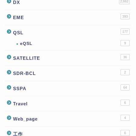
2,662
DX
393
EME
177
QSL
eQSL
9
36
SATELLITE
2
SDR-BCL
64
SSPA
6
Travel
4
Web_page
6
工作