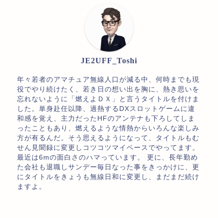
JE2UFF_Toshi
年々若者のアマチュア無線人口が減る中、何時までも現
役でやり続けたく、若き日の想い出を胸に、熱き思いを
忘れないように「燃えよＤＸ」と言うタイトルを付けま
した。単身赴任以降、過熱するDXスロットゲームに違
和感を覚え、主力だったHFのアンテナも下ろしてしま
ったこともあり、燃えるような情熱からいろんな楽しみ
方が有るんだ。そう思えるようになって、タイトルもむ
せん見聞録に変更しコツコツマイペースでやってます。
最近は6mの面白さのハマっています。 更に、長年勤め
た会社も退職しサンデー毎日なった事をきっかけに、更
にタイトルをきょうも無線日和に変更し、まだまだ続け
ますよ。