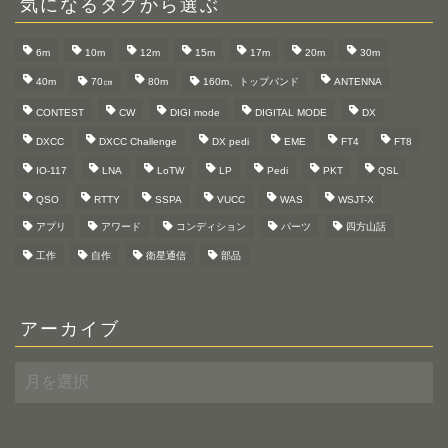
気になるタグから選ぶ
6m
10m
12m
15m
17m
20m
30m
40m
70㎝
80m
160m、トップバンド
ANTENNA
CONTEST
CW
DIGI mode
DIGITAL MODE
DX
DXCC
DXCC Challenge
DX pedi
EME
FT4
FT8
IO-117
LNA
LoTW
LP
Pedi
PKT
QSL
QSO
RTTY
SSPA
VUCC
WAS
WSJT-X
アプリ
アワード
コンディション
パーツ
四方山話
工作
自作
衛星通信
部品
アーカイブ
ア
ー
カ
イ