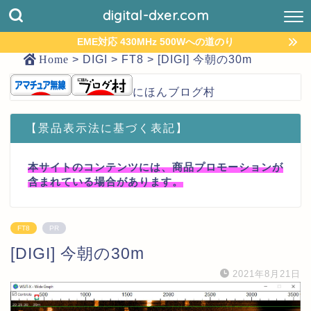
digital-dxer.com
EME対応 430MHz 500Wへの道のり
Home
>
DIGI
>
FT8
>
[DIGI] 今朝の30m
にほんブログ村
【景品表示法に基づく表記】
本サイトのコンテンツには、商品プロモーションが
含まれている場合があります。
FT8
PR
[DIGI] 今朝の30m
2021年8月21日