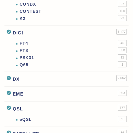
CONDX
27
CONTEST
160
K2
23
1,177
DIGI
FT4
46
FT8
850
PSK31
12
Q65
1
2,662
DX
393
EME
177
QSL
eQSL
9
36