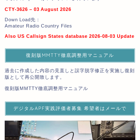
CTY-3626 – 03 August 2026
Down Load先：
Amateur Radio Country Files
Also US Callsign States database 2026-08-03 Update
復刻版MMTTY徹底調整用マニュアル
過去に作成した内容の見直しと誤字脱字修正を実施し復刻
版として再公開致します。
復刻版MMTTY徹底調整用マニュアル
デジタルAPF実践評価者募集 希望者はメールで