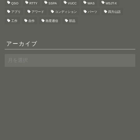
QSO
RTTY
SSPA
VUCC
WAS
WSJT-X
アプリ
アワード
コンディション
パーツ
四方山話
工作
自作
衛星通信
部品
アーカイブ
ア
ー
カ
イ
ブ