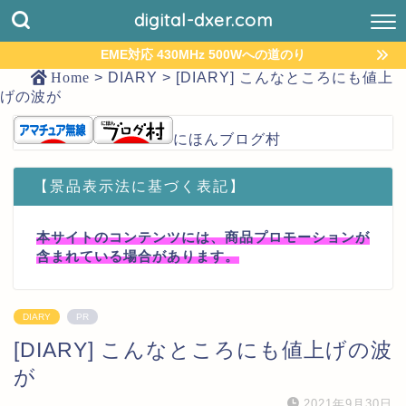
digital-dxer.com
EME対応 430MHz 500Wへの道のり
Home
>
DIARY
>
[DIARY] こんなところにも値上
げの波が
にほんブログ村
【景品表示法に基づく表記】
本サイトのコンテンツには、商品プロモーションが
含まれている場合があります。
DIARY
PR
[DIARY] こんなところにも値上げの波
が
2021年9月30日