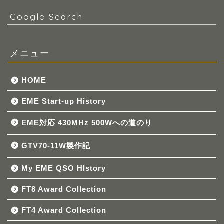
Google Search
メニュー
HOME
EME Start-up History
EME対応 430MHz 500Wへの道のり
GTV70-11W製作記
My EME QSO HIstory
FT8 Award Collection
FT4 Award Collection