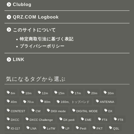
Clublog
QRZ.COM Logbook
このサイトについて
特定商取引法に基づく表記
プライバシーポリシー
LINK
気になるタグから選ぶ
6m
10m
12m
15m
17m
20m
30m
40m
70㎝
80m
160m、トップバンド
ANTENNA
CONTEST
CW
DIGI mode
DIGITAL MODE
DX
DXCC
DXCC Challenge
DX pedi
EME
FT4
FT8
IO-117
LNA
LoTW
LP
Pedi
PKT
QSL