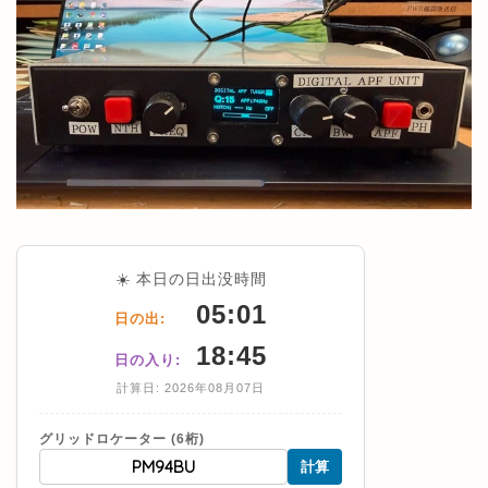
☀️ 本日の日出没時間
05:01
日の出:
18:45
日の入り:
計算日: 2026年08月07日
グリッドロケーター (6桁)
計算