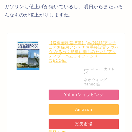
ガソリンも値上げが続いているし、明日からまたいろ
んなものが値上がりしますね。
【送料無料選択可】[本/雑誌]/アマチ
ュア無線用アンテナお手軽設置ノウハ
ウ なるべく簡単に楽しみたい! (アク
ティブ・ハムライフ・シリー
ズ)/CQha
カエレ
posted with
バ
ネオウィング
Yahoo!店
Yahooショッピング
Amazon
楽天市場
価格.com