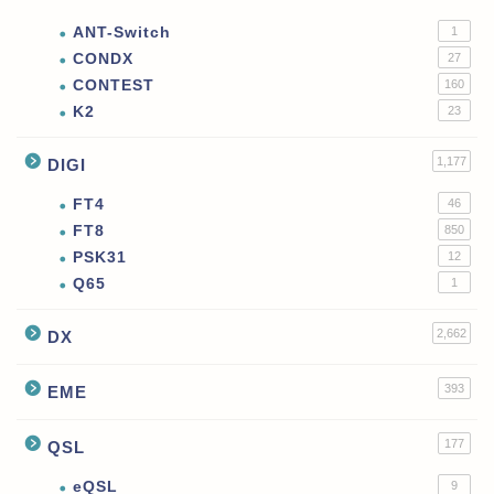
ANT-Switch
1
CONDX
27
CONTEST
160
K2
23
1,177
DIGI
FT4
46
FT8
850
PSK31
12
Q65
1
2,662
DX
393
EME
177
QSL
eQSL
9