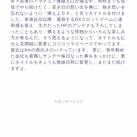
年々若者のアマチュア無線人口が減る中、何時までも現
役でやり続けたく、若き日の想い出を胸に、熱き思いを
忘れないように「燃えよＤＸ」と言うタイトルを付けま
した。単身赴任以降、過熱するDXスロットゲームに違
和感を覚え、主力だったHFのアンテナも下ろしてしま
ったこともあり、燃えるような情熱からいろんな楽しみ
方が有るんだ。そう思えるようになって、タイトルもむ
せん見聞録に変更しコツコツマイペースでやってます。
最近は6mの面白さのハマっています。 更に、長年勤め
た会社も退職しサンデー毎日なった事をきっかけに、更
にタイトルをきょうも無線日和に変更し、まだまだ続け
ますよ。
スポンサーリンク