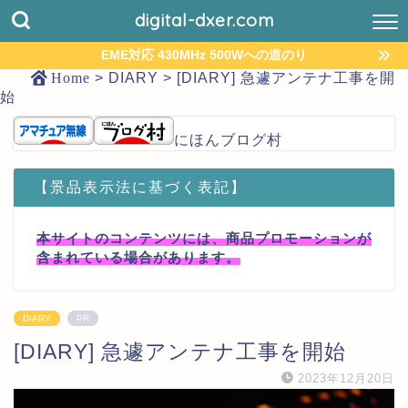
digital-dxer.com
EME対応 430MHz 500Wへの道のり
Home
>
DIARY
>
[DIARY] 急遽アンテナ工事を開
始
にほんブログ村
【景品表示法に基づく表記】
本サイトのコンテンツには、商品プロモーションが
含まれている場合があります。
DIARY
PR
[DIARY] 急遽アンテナ工事を開始
2023年12月20日