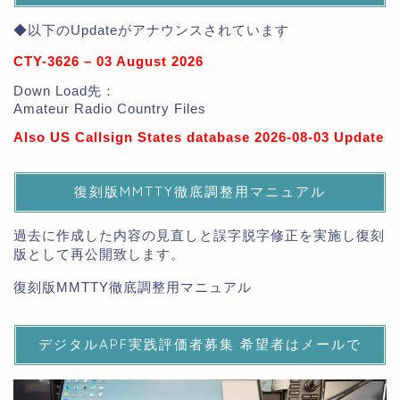
◆以下のUpdateがアナウンスされています
CTY-3626 – 03 August 2026
Down Load先：
Amateur Radio Country Files
Also US Callsign States database 2026-08-03 Update
復刻版MMTTY徹底調整用マニュアル
過去に作成した内容の見直しと誤字脱字修正を実施し復刻
版として再公開致します。
復刻版MMTTY徹底調整用マニュアル
デジタルAPF実践評価者募集 希望者はメールで