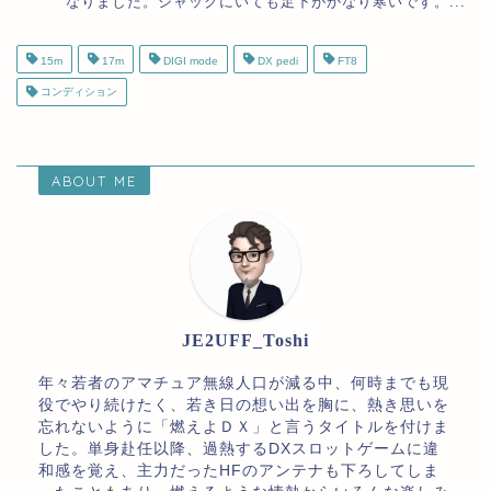
なりました。シャックにいても足下がかなり寒いです。...
15m
17m
DIGI mode
DX pedi
FT8
コンディション
ABOUT ME
JE2UFF_Toshi
年々若者のアマチュア無線人口が減る中、何時までも現
役でやり続けたく、若き日の想い出を胸に、熱き思いを
忘れないように「燃えよＤＸ」と言うタイトルを付けま
した。単身赴任以降、過熱するDXスロットゲームに違
和感を覚え、主力だったHFのアンテナも下ろしてしま