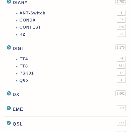
2,787
DIARY
ANT-Switch
1
CONDX
27
CONTEST
160
K2
23
1,178
DIGI
FT4
46
FT8
851
PSK31
12
Q65
1
2,662
DX
393
EME
177
QSL