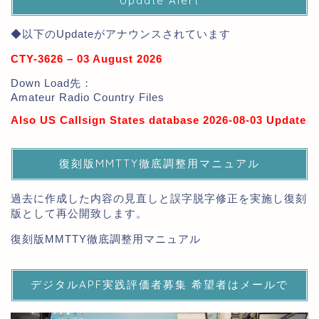
Update Alert
◆以下のUpdateがアナウンスされています
CTY-3626 – 03 August 2026
Down Load先：
Amateur Radio Country Files
Also US Callsign States database 2026-08-03 Update
復刻版MMTTY徹底調整用マニュアル
過去に作成した内容の見直しと誤字脱字修正を実施し復刻
版として再公開致します。
復刻版MMTTY徹底調整用マニュアル
デジタルAPF実践評価者募集 希望者はメールで