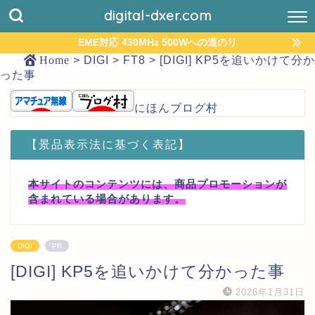
digital-dxer.com
EME対応 430MHz 500Wへの道のり
Home
>
DIGI
>
FT8
>
[DIGI] KP5を追いかけて分か
った事
にほんブログ村
【景品表示法に基づく表記】
本サイトのコンテンツには、商品プロモーションが
含まれている場合があります。
DIGI
PR
[DIGI] KP5を追いかけて分かった事
2026年1月31日