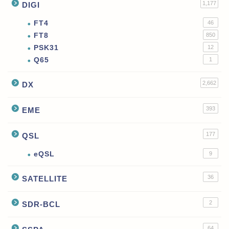
1,177
DIGI
FT4
46
FT8
850
PSK31
12
Q65
1
2,662
DX
393
EME
177
QSL
eQSL
9
36
SATELLITE
2
SDR-BCL
64