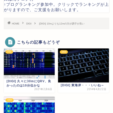
↑ブログランキング参加中。クリックでランキングが上
がりますので、ご支援をお願いします。
HOME
DIGI
[DIGI] 10mよりも12mの方が調子が良い
こちらの記事もどうぞ
FT8
DIGI
[DIGI] 久々に30mにQRV、良
[DIGI] 東海岸・・・いいね～
かったのは10分位かな
2021年2月6日
2014年4月22日
DIGI