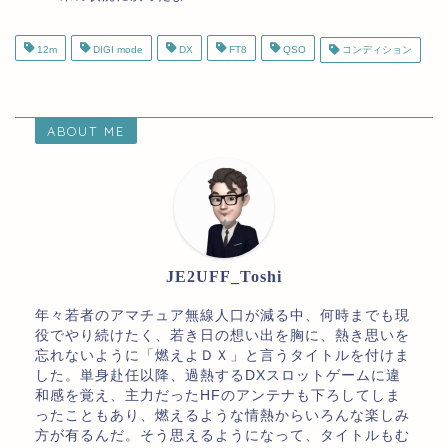
12m
DIGI mode
DX
FT8
QSO
コンディション
ABOUT ME
JE2UFF_Toshi
年々若者のアマチュア無線人口が減る中、何時までも現
役でやり続けたく、若き日の想い出を胸に、熱き思いを
忘れないように「燃えよＤＸ」と言うタイトルを付けま
した。単身赴任以降、過熱するDXスロットゲームに違
和感を覚え、主力だったHFのアンテナも下ろしてしま
ったこともあり、燃えるような情熱からいろんな楽しみ
方が有るんだ。そう思えるようになって、タイトルもむ