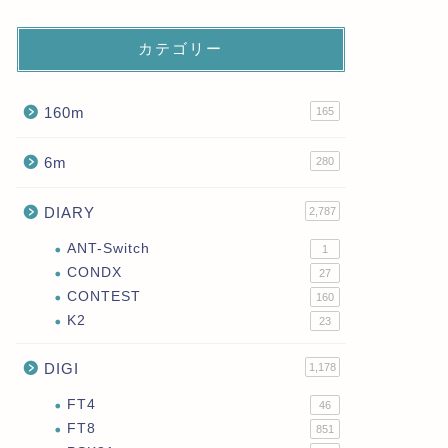
カテゴリー
160m
165
6m
280
DIARY
2,787
ANT-Switch
1
CONDX
27
CONTEST
160
K2
23
DIGI
1,178
FT4
46
FT8
851