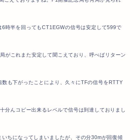
時半を回ってもCT1EGWの信号は安定して599で
Kの2局がこれまた安定して聞こえており、呼べばリターン
数も下がったことにより、久々にTFの信号をRTTY
た十分んコピー出来るレベルで信号は到達しておりまし
まいちになってしまいましたが、その分30mが回復傾