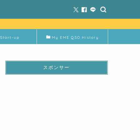
Start-up
My EME QSO History
スポンサー