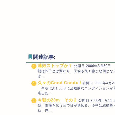
関連記事:
連敗ストップか？
公開日 2006年3月30日 最
朝は昨日とは変わり、天候も良く静かな朝となり
は...
久々のGood Condx !
公開日 2006年4月23
今朝は久しぶりに全般的なコンディションが良
逃した...
今朝の20m その２
公開日 2006年5月11日
朝、雨樋を伝う音で目が覚める。今朝は結構降
ね、体...