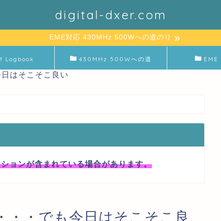
digital-dxer.com
EME対応 430MHz 500Wへの道のり
M Logbook
430MHz 500Wへの道
EME 
も今日はそこそこ良い
ーションが含まれている場合があります。
らず・・・でも今日はそこそこ良