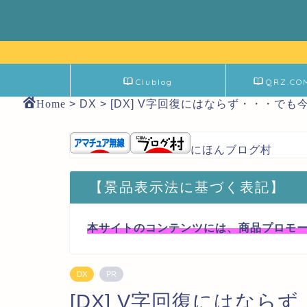
Clublog
QRZ.CO
Home
>
DX
>
[DX] V字回復にはならず・・・で
にほんブログ村
【景品表示法に基づく表記】
本サイトのコンテンツには、商品プロモ
DX
PR
[DX] V字回復にはな