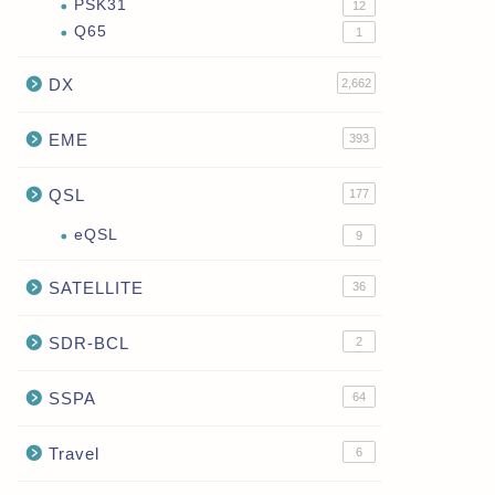
PSK31
12
Q65
1
DX
2,662
EME
393
QSL
177
eQSL
9
SATELLITE
36
SDR-BCL
2
SSPA
64
Travel
6