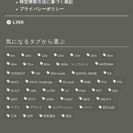
特定商取引法に基づく表記
プライバシーポリシー
LINK
気になるタグから選ぶ
6m
10m
12m
15m
17m
20m
30m
40m
70㎝
80m
160m、トップバンド
ANTENNA
CONTEST
CW
DIGI mode
DIGITAL MODE
DX
DXCC
DXCC Challenge
DX pedi
EME
FT4
FT8
IO-117
LNA
LoTW
LP
Pedi
PKT
QSL
QSO
RTTY
SSPA
VUCC
WAS
WSJT-X
アプリ
アワード
コンディション
パーツ
四方山話
工作
自作
衛星通信
部品