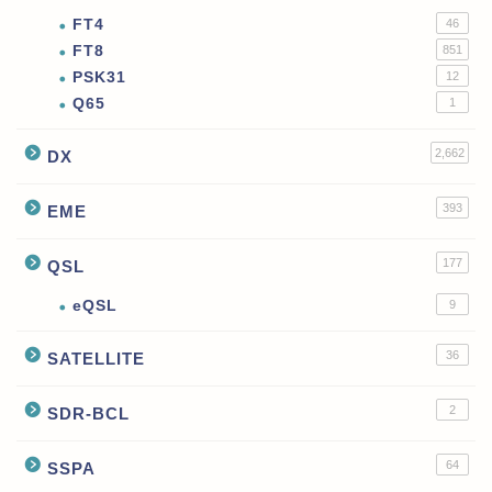
FT4
46
FT8
851
PSK31
12
Q65
1
2,662
DX
393
EME
177
QSL
eQSL
9
36
SATELLITE
2
SDR-BCL
64
SSPA