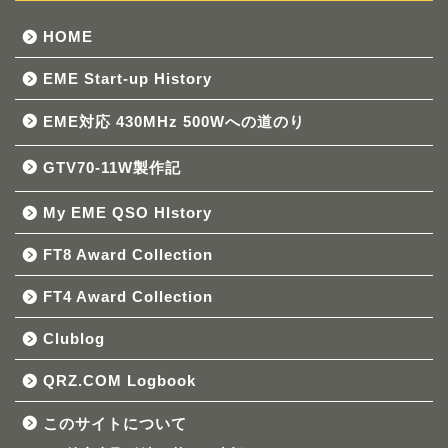
HOME
EME Start-up History
EME対応 430MHz 500Wへの道のり
GTV70-11W製作記
My EME QSO HIstory
FT8 Award Collection
FT4 Award Collection
Clublog
QRZ.COM Logbook
このサイトについて