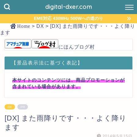
digital-dxer.com
EME対応 430MHz 500Wへの道のり
Home
>
DX
>
[DX] また雨降りです・・・よく降り
ます
にほんブログ村
【景品表示法に基づく表記】
本サイトのコンテンツには、商品プロモーションが
含まれている場合があります。
DX
PR
[DX] また雨降りです・・・よく降り
ます
2014年5月15日