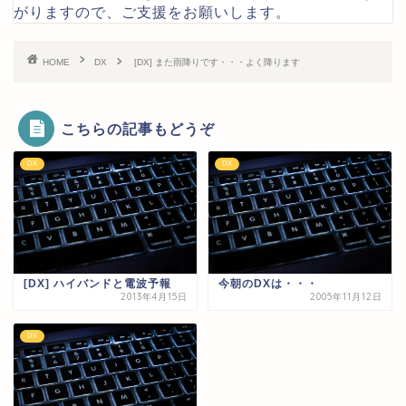
がりますので、ご支援をお願いします。
HOME
DX
[DX] また雨降りです・・・よく降ります
こちらの記事もどうぞ
DX
DX
[DX] ハイバンドと電波予報
今朝のDXは・・・
2013年4月15日
2005年11月12日
DX