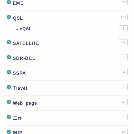
393
EME
177
QSL
eQSL
9
36
SATELLITE
2
SDR-BCL
64
SSPA
6
Travel
4
Web_page
6
工作
19
雑記