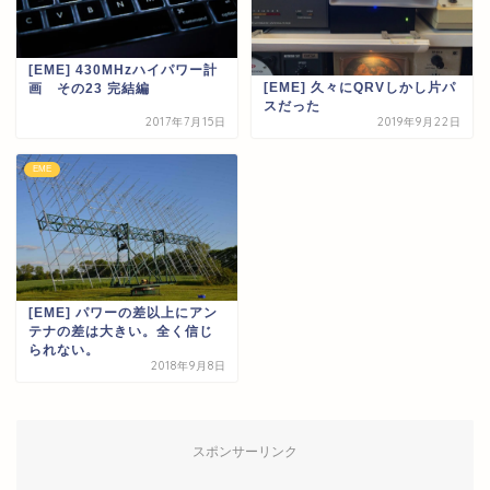
[EME] 430MHzハイパワー計
[EME] 久々にQRVしかし片パ
画 その23 完結編
スだった
2017年7月15日
2019年9月22日
EME
[EME] パワーの差以上にアン
テナの差は大きい。全く信じ
られない。
2018年9月8日
スポンサーリンク