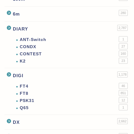
280
6m
2,787
DIARY
ANT-Switch
1
CONDX
27
CONTEST
160
K2
23
1,178
DIGI
FT4
46
FT8
851
PSK31
12
Q65
1
2,662
DX