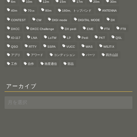
6m
10m
12m
15m
17m
20m
30m
40m
70㎝
80m
160m、トップバンド
ANTENNA
CONTEST
CW
DIGI mode
DIGITAL MODE
DX
DXCC
DXCC Challenge
DX pedi
EME
FT4
FT8
IO-117
LNA
LoTW
LP
Pedi
PKT
QSL
QSO
RTTY
SSPA
VUCC
WAS
WSJT-X
アプリ
アワード
コンディション
パーツ
四方山話
工作
自作
衛星通信
部品
アーカイブ
ア
ー
カ
イ
ブ