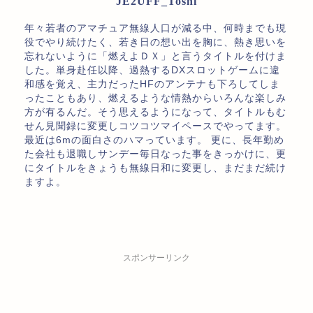
JE2UFF_Toshi
年々若者のアマチュア無線人口が減る中、何時までも現
役でやり続けたく、若き日の想い出を胸に、熱き思いを
忘れないように「燃えよＤＸ」と言うタイトルを付けま
した。単身赴任以降、過熱するDXスロットゲームに違
和感を覚え、主力だったHFのアンテナも下ろしてしま
ったこともあり、燃えるような情熱からいろんな楽しみ
方が有るんだ。そう思えるようになって、タイトルもむ
せん見聞録に変更しコツコツマイペースでやってます。
最近は6mの面白さのハマっています。 更に、長年勤め
た会社も退職しサンデー毎日なった事をきっかけに、更
にタイトルをきょうも無線日和に変更し、まだまだ続け
ますよ。
スポンサーリンク