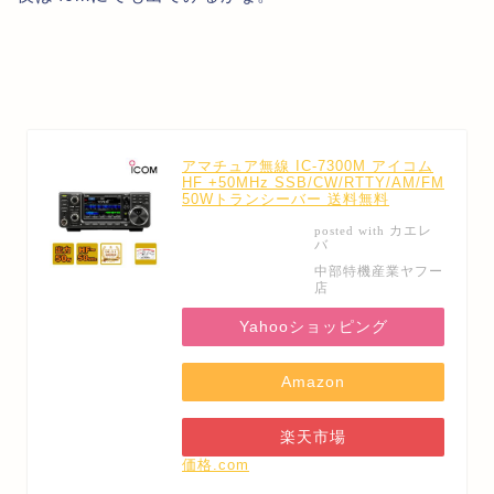
アマチュア無線 IC-7300M アイコム
HF +50MHz SSB/CW/RTTY/AM/FM
50Wトランシーバー 送料無料
カエレ
posted with
バ
中部特機産業ヤフー
店
Yahooショッピング
Amazon
楽天市場
価格.com