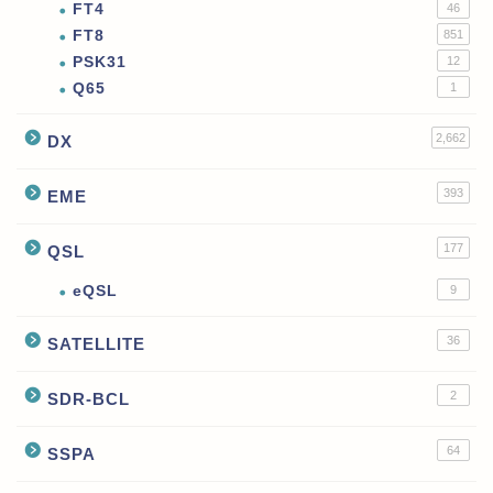
FT4
46
FT8
851
PSK31
12
Q65
1
2,662
DX
393
EME
177
QSL
eQSL
9
36
SATELLITE
2
SDR-BCL
64
SSPA