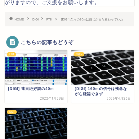
がりますので、ご支援をお願いします。
HOME
DIGI
FT8
[DIGI] 久々の30mは感じがまた変わっていた
こちらの記事もどうぞ
FT8
160m
[DIGI] 連日絶好調の40m
[DIGI] 160mの信号は残念な
がら確認できず
2022年1月28日
2026年4月26日
DIGI