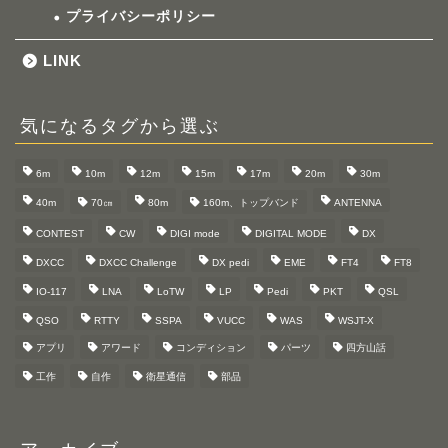
プライバシーポリシー
LINK
気になるタグから選ぶ
6m
10m
12m
15m
17m
20m
30m
40m
70㎝
80m
160m、トップバンド
ANTENNA
CONTEST
CW
DIGI mode
DIGITAL MODE
DX
DXCC
DXCC Challenge
DX pedi
EME
FT4
FT8
IO-117
LNA
LoTW
LP
Pedi
PKT
QSL
QSO
RTTY
SSPA
VUCC
WAS
WSJT-X
アプリ
アワード
コンディション
パーツ
四方山話
工作
自作
衛星通信
部品