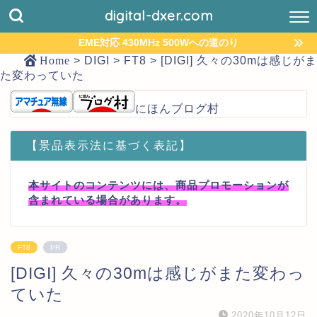
digital-dxer.com
EME対応 430MHz 500Wへの道のり
Home
>
DIGI
>
FT8
>
[DIGI] 久々の30mは感じがま
た変わっていた
にほんブログ村
【景品表示法に基づく表記】
本サイトのコンテンツには、商品プロモーションが
含まれている場合があります。
FT8
PR
[DIGI] 久々の30mは感じがまた変わっ
ていた
2020年10月12日