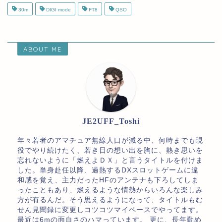
30m
DIGI mode
FT8
QSO
ABOUT ME
JE2UFF_Toshi
年々若者のアマチュア無線人口が減る中、何時までも現
役でやり続けたく、若き日の想い出を胸に、熱き思いを
忘れないように「燃えよＤＸ」と言うタイトルを付けま
した。単身赴任以降、過熱するDXスロットゲームに違
和感を覚え、主力だったHFのアンテナも下ろしてしま
ったこともあり、燃えるような情熱からいろんな楽しみ
方が有るんだ。そう思えるようになって、タイトルもむ
せん見聞録に変更しコツコツマイペースでやってます。
最近は6mの面白さのハマっています。 更に、長年勤め