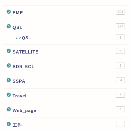
393
EME
177
QSL
eQSL
9
36
SATELLITE
2
SDR-BCL
64
SSPA
6
Travel
4
Web_page
6
工作