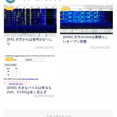
DIGI
FT8
[DIGI] 夕方の15mは素晴らし
[DX] 夕方からは信号がびっし
いオープン状態
り
2019年1月19日
2022年9月23日
FT8
[DIGI] 大きなパイルは有るも
のの、CY0Sは全く見えず
2023年3月24日
スポンサーリンク