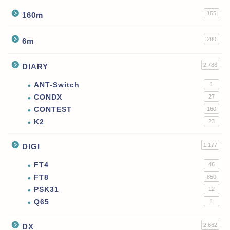
165
160m
280
6m
2,786
DIARY
ANT-Switch
1
CONDX
27
CONTEST
160
K2
23
1,177
DIGI
FT4
46
FT8
850
PSK31
12
Q65
1
2,662
DX