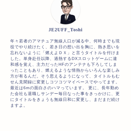
JE2UFF_Toshi
年々若者のアマチュア無線人口が減る中、何時までも現
役でやり続けたく、若き日の想い出を胸に、熱き思いを
忘れないように「燃えよＤＸ」と言うタイトルを付けま
した。単身赴任以降、過熱するDXスロットゲームに違
和感を覚え、主力だったHFのアンテナも下ろしてしま
ったこともあり、燃えるような情熱からいろんな楽しみ
方が有るんだ。そう思えるようになって、タイトルもむ
せん見聞録に変更しコツコツマイペースでやってます。
最近は6mの面白さのハマっています。 更に、長年勤め
た会社も退職しサンデー毎日なった事をきっかけに、更
にタイトルをきょうも無線日和に変更し、まだまだ続け
ますよ。