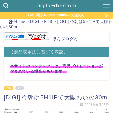
digital-dxer.com
EME対応 430MHz 500Wへの道のり
Home
>
DIGI
>
FT8
>
[DIGI] 今朝は5H1IPで大賑わ
いの30m
にほんブログ村
【景品表示法に基づく表記】
本サイトのコンテンツには、商品プロモーションが
含まれている場合があります。
FT8
PR
[DIGI] 今朝は5H1IPで大賑わいの30m
2021年9月25日