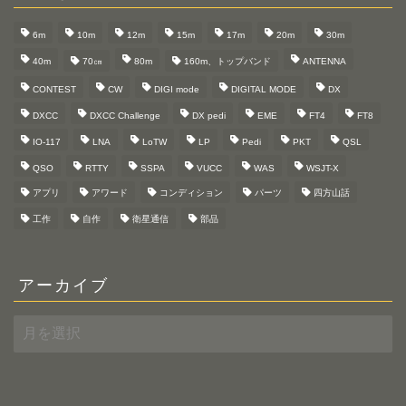
6m
10m
12m
15m
17m
20m
30m
40m
70㎝
80m
160m、トップバンド
ANTENNA
CONTEST
CW
DIGI mode
DIGITAL MODE
DX
DXCC
DXCC Challenge
DX pedi
EME
FT4
FT8
IO-117
LNA
LoTW
LP
Pedi
PKT
QSL
QSO
RTTY
SSPA
VUCC
WAS
WSJT-X
アプリ
アワード
コンディション
パーツ
四方山話
工作
自作
衛星通信
部品
アーカイブ
ア
ー
カ
イ
ブ