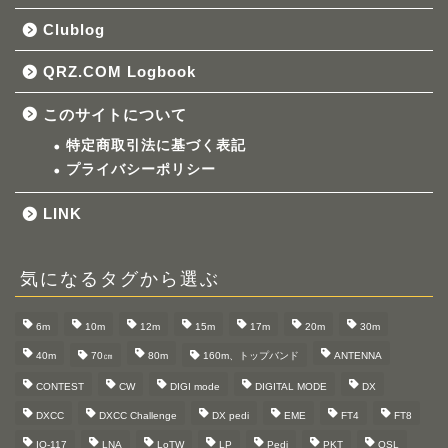
Clublog
QRZ.COM Logbook
このサイトについて
特定商取引法に基づく表記
プライバシーポリシー
LINK
気になるタグから選ぶ
6m
10m
12m
15m
17m
20m
30m
40m
70㎝
80m
160m、トップバンド
ANTENNA
CONTEST
CW
DIGI mode
DIGITAL MODE
DX
DXCC
DXCC Challenge
DX pedi
EME
FT4
FT8
IO-117
LNA
LoTW
LP
Pedi
PKT
QSL