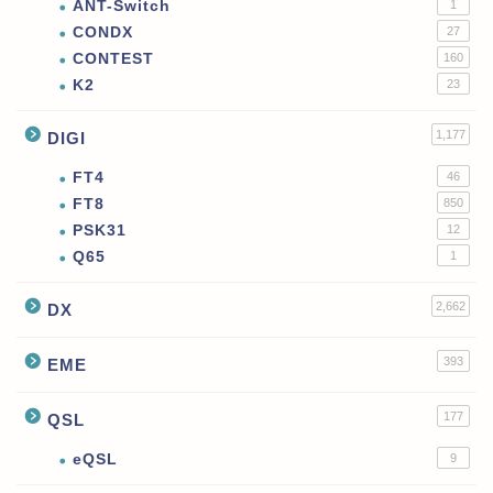
ANT-Switch
1
CONDX
27
CONTEST
160
K2
23
1,177
DIGI
FT4
46
FT8
850
PSK31
12
Q65
1
2,662
DX
393
EME
177
QSL
eQSL
9