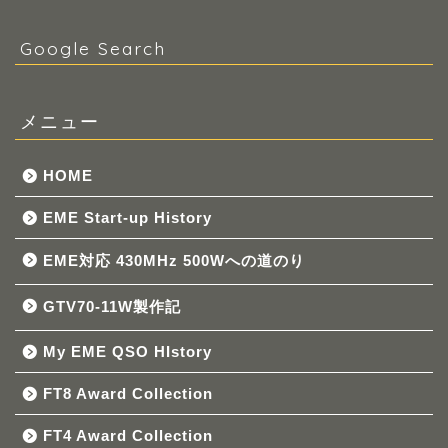
Google Search
メニュー
HOME
EME Start-up History
EME対応 430MHz 500Wへの道のり
GTV70-11W製作記
My EME QSO HIstory
FT8 Award Collection
FT4 Award Collection