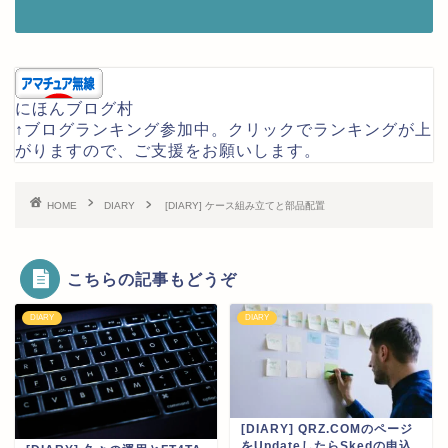
にほんブログ村
↑ブログランキング参加中。クリックでランキングが上
がりますので、ご支援をお願いします。
HOME
DIARY
[DIARY] ケース組み立てと部品配置
こちらの記事もどうぞ
DIARY
DIARY
[DIARY] QRZ.COMのページ
をUpdateしたらSkedの申込