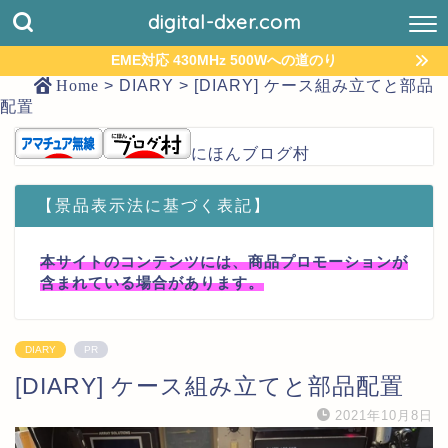
digital-dxer.com
EME対応 430MHz 500Wへの道のり
Home
>
DIARY
>
[DIARY] ケース組み立てと部品
配置
にほんブログ村
【景品表示法に基づく表記】
本サイトのコンテンツには、商品プロモーションが
含まれている場合があります。
DIARY
PR
[DIARY] ケース組み立てと部品配置
2021年10月8日