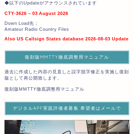
◆以下のUpdateがアナウンスされています
CTY-3626 – 03 August 2026
Down Load先：
Amateur Radio Country Files
Also US Callsign States database 2026-08-03 Update
復刻版MMTTY徹底調整用マニュアル
過去に作成した内容の見直しと誤字脱字修正を実施し復刻
版として再公開致します。
復刻版MMTTY徹底調整用マニュアル
デジタルAPF実践評価者募集 希望者はメールで