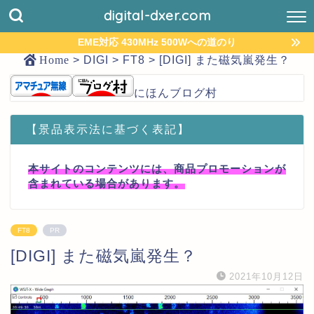
digital-dxer.com
EME対応 430MHz 500Wへの道のり
Home
>
DIGI
>
FT8
>
[DIGI] また磁気嵐発生？
にほんブログ村
【景品表示法に基づく表記】
本サイトのコンテンツには、商品プロモーションが
含まれている場合があります。
FT8
PR
[DIGI] また磁気嵐発生？
2021年10月12日