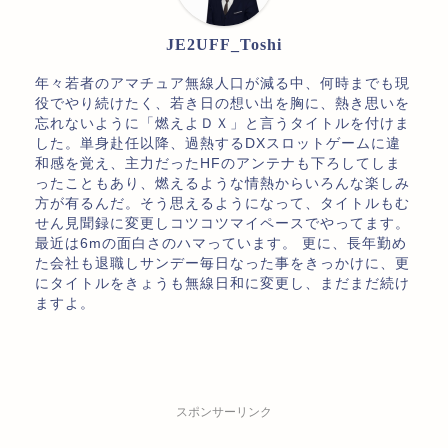
JE2UFF_Toshi
年々若者のアマチュア無線人口が減る中、何時までも現
役でやり続けたく、若き日の想い出を胸に、熱き思いを
忘れないように「燃えよＤＸ」と言うタイトルを付けま
した。単身赴任以降、過熱するDXスロットゲームに違
和感を覚え、主力だったHFのアンテナも下ろしてしま
ったこともあり、燃えるような情熱からいろんな楽しみ
方が有るんだ。そう思えるようになって、タイトルもむ
せん見聞録に変更しコツコツマイペースでやってます。
最近は6mの面白さのハマっています。 更に、長年勤め
た会社も退職しサンデー毎日なった事をきっかけに、更
にタイトルをきょうも無線日和に変更し、まだまだ続け
ますよ。
スポンサーリンク