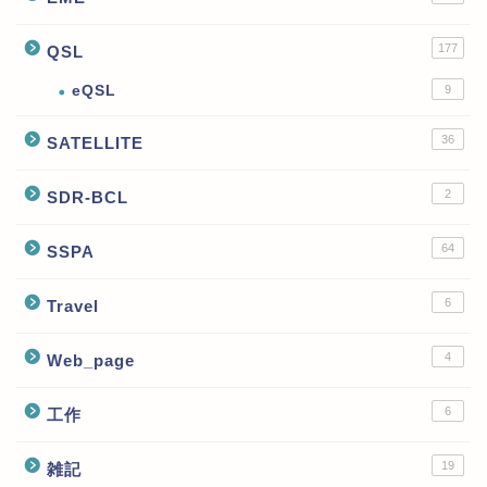
177
QSL
eQSL
9
36
SATELLITE
2
SDR-BCL
64
SSPA
6
Travel
4
Web_page
6
工作
19
雑記