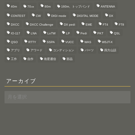
40m
70㎝
80m
160m、トップバンド
ANTENNA
CONTEST
CW
DIGI mode
DIGITAL MODE
DX
DXCC
DXCC Challenge
DX pedi
EME
FT4
FT8
IO-117
LNA
LoTW
LP
Pedi
PKT
QSL
QSO
RTTY
SSPA
VUCC
WAS
WSJT-X
アプリ
アワード
コンディション
パーツ
四方山話
工作
自作
衛星通信
部品
アーカイブ
ア
ー
カ
イ
ブ