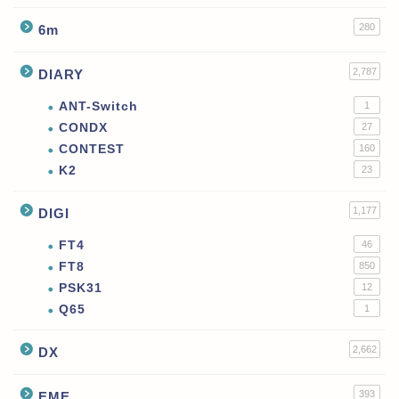
280
6m
2,787
DIARY
ANT-Switch
1
CONDX
27
CONTEST
160
K2
23
1,177
DIGI
FT4
46
FT8
850
PSK31
12
Q65
1
2,662
DX
393
EME