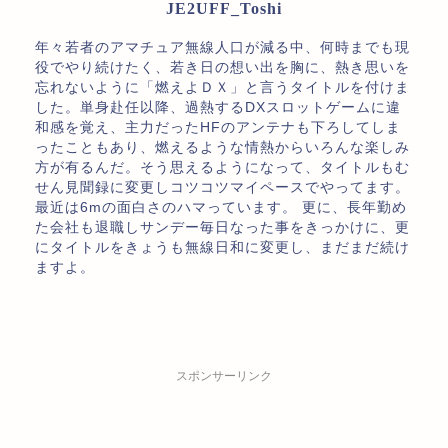
JE2UFF_Toshi
年々若者のアマチュア無線人口が減る中、何時までも現
役でやり続けたく、若き日の想い出を胸に、熱き思いを
忘れないように「燃えよＤＸ」と言うタイトルを付けま
した。単身赴任以降、過熱するDXスロットゲームに違
和感を覚え、主力だったHFのアンテナも下ろしてしま
ったこともあり、燃えるような情熱からいろんな楽しみ
方が有るんだ。そう思えるようになって、タイトルもむ
せん見聞録に変更しコツコツマイペースでやってます。
最近は6mの面白さのハマっています。 更に、長年勤め
た会社も退職しサンデー毎日なった事をきっかけに、更
にタイトルをきょうも無線日和に変更し、まだまだ続け
ますよ。
スポンサーリンク