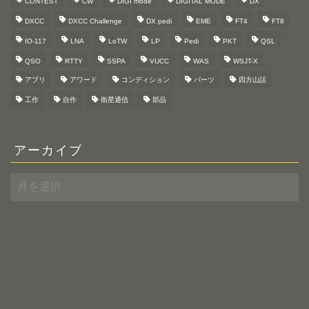
CONTEST
CW
DIGI mode
DIGITAL MODE
DX
DXCC
DXCC Challenge
DX pedi
EME
FT4
FT8
IO-117
LNA
LoTW
LP
Pedi
PKT
QSL
QSO
RTTY
SSPA
VUCC
WAS
WSJT-X
アプリ
アワード
コンディション
パーツ
四方山話
工作
自作
衛星通信
部品
アーカイブ
ア
ー
カ
イ
ブ