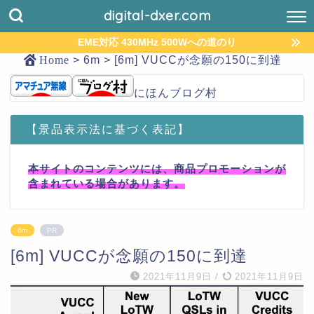
digital-dxer.com
EME対応 430MHz 500Wへの道のり
Home
>
6m
>
[6m] VUCCが念願の150に到達
にほんブログ村
【景品表示法に基づく表記】
本サイトのコンテンツには、商品プロモーションが
含まれている場合があります。
6m
PR
[6m] VUCCが念願の150に到達
2021年11月9日
/
2021年11月9日