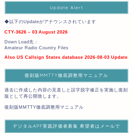
Update Alert
◆以下のUpdateがアナウンスされています
CTY-3626 – 03 August 2026
Down Load先：
Amateur Radio Country Files
Also US Callsign States database 2026-08-03 Update
復刻版MMTTY徹底調整用マニュアル
過去に作成した内容の見直しと誤字脱字修正を実施し復刻
版として再公開致します。
復刻版MMTTY徹底調整用マニュアル
デジタルAPF実践評価者募集 希望者はメールで