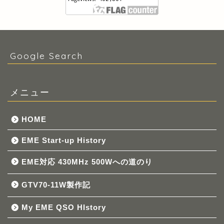
Google Search
メニュー
HOME
EME Start-up History
EME対応 430MHz 500Wへの道のり
GTV70-11W製作記
My EME QSO HIstory