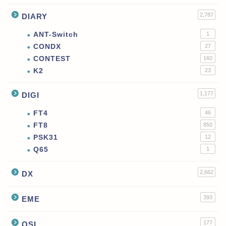
2,787
DIARY
ANT-Switch
1
CONDX
27
CONTEST
160
K2
23
1,177
DIGI
FT4
46
FT8
850
PSK31
12
Q65
1
2,662
DX
393
EME
177
QSL