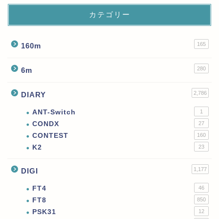
カテゴリー
165
160m
280
6m
2,786
DIARY
ANT-Switch
1
CONDX
27
CONTEST
160
K2
23
1,177
DIGI
FT4
46
FT8
850
PSK31
12