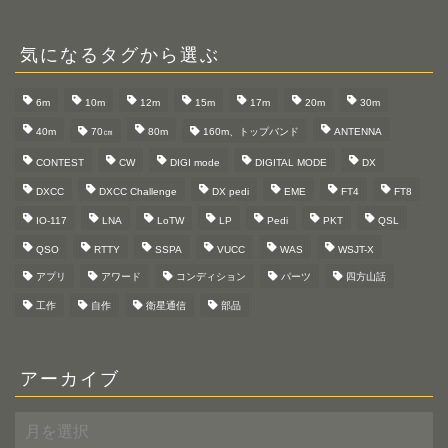
気になるタグから選ぶ
6m
10m
12m
15m
17m
20m
30m
40m
70㎝
80m
160m、トップバンド
ANTENNA
CONTEST
CW
DIGI mode
DIGITAL MODE
DX
DXCC
DXCC Challenge
DX pedi
EME
FT4
FT8
IO-117
LNA
LoTW
LP
Pedi
PKT
QSL
QSO
RTTY
SSPA
VUCC
WAS
WSJT-X
アプリ
アワード
コンディション
パーツ
四方山話
工作
自作
衛星通信
部品
アーカイブ
ア
ー