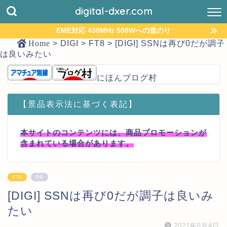
digital-dxer.com
EME対応 430MHz 500Wへの道のり
Home
>
DIGI
>
FT8
>
[DIGI] SSNは再び0だが調子
は良いみたい
にほんブログ村
【景品表示法に基づく表記】
本サイトのコンテンツには、商品プロモーションが
含まれている場合があります。
FT8
PR
[DIGI] SSNは再び0だが調子は良いみ
たい
2021年5月4日