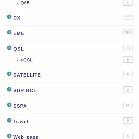
Q65
1
2,662
DX
393
EME
177
QSL
eQSL
9
36
SATELLITE
2
SDR-BCL
64
SSPA
6
Travel
4
Web_page