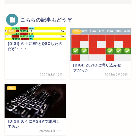
こちらの記事もどうぞ
DIGI
DIGI
[DIGI] 久々にEPとQSOしたの
だが・・・
[DIGI] ZL7IOは滑り込みセー
フだった
2025年8月19日
2023年9月29日
DIGI
[DIGI] 久々にMSHVで運用し
てみた
2025年4月26日