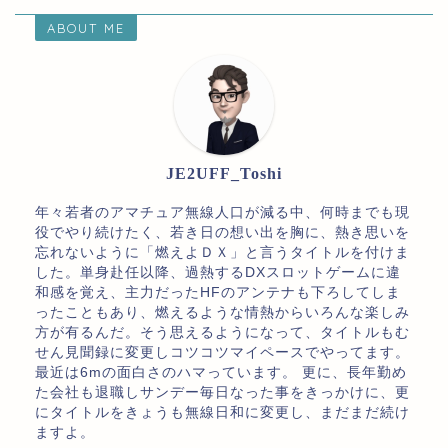
ABOUT ME
JE2UFF_Toshi
年々若者のアマチュア無線人口が減る中、何時までも現
役でやり続けたく、若き日の想い出を胸に、熱き思いを
忘れないように「燃えよＤＸ」と言うタイトルを付けま
した。単身赴任以降、過熱するDXスロットゲームに違
和感を覚え、主力だったHFのアンテナも下ろしてしま
ったこともあり、燃えるような情熱からいろんな楽しみ
方が有るんだ。そう思えるようになって、タイトルもむ
せん見聞録に変更しコツコツマイペースでやってます。
最近は6mの面白さのハマっています。 更に、長年勤め
た会社も退職しサンデー毎日なった事をきっかけに、更
にタイトルをきょうも無線日和に変更し、まだまだ続け
ますよ。