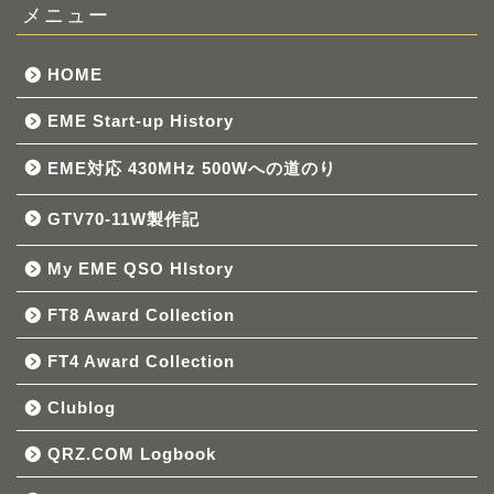
メニュー
HOME
EME Start-up History
EME対応 430MHz 500Wへの道のり
GTV70-11W製作記
My EME QSO HIstory
FT8 Award Collection
FT4 Award Collection
Clublog
QRZ.COM Logbook