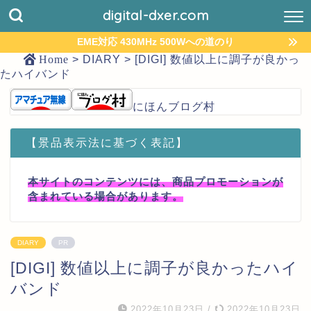
digital-dxer.com
EME対応 430MHz 500Wへの道のり
Home
>
DIARY
>
[DIGI] 数値以上に調子が良かっ
たハイバンド
にほんブログ村
【景品表示法に基づく表記】
本サイトのコンテンツには、商品プロモーションが
含まれている場合があります。
DIARY
PR
[DIGI] 数値以上に調子が良かったハイ
バンド
2022年10月23日
/
2022年10月23日