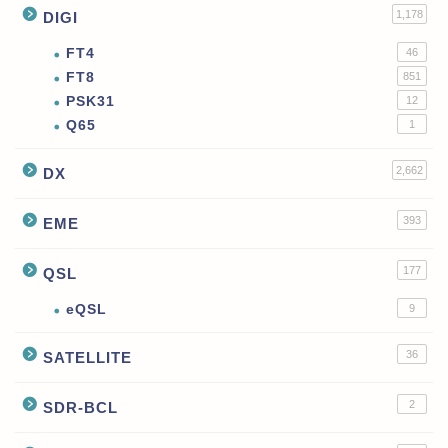
1,178
DIGI
FT4
46
FT8
851
PSK31
12
Q65
1
2,662
DX
393
EME
177
QSL
eQSL
9
36
SATELLITE
2
SDR-BCL